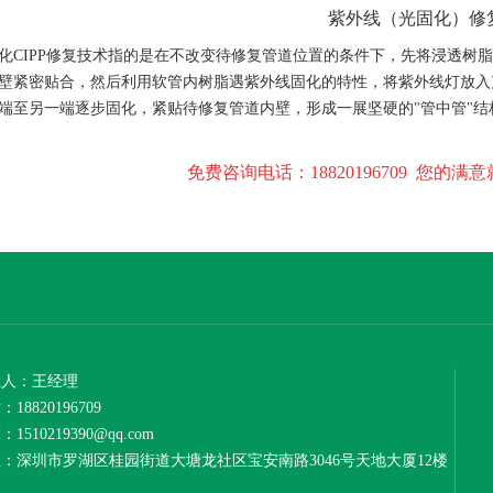
紫外线（光固化）修
化CIPP修复技术指的是在不改变待修复管道位置的条件下，先将浸透树
壁紧密贴合，然后利用软管内树脂遇紫外线固化的特性，将紫外线灯放入
端至另一端逐步固化，紧贴待修复管道内壁，形成一展坚硬的"管中管"
免费咨询电话：18820196709 您的
系人：王经理
18820196709
1510219390@qq.com
：深圳市罗湖区桂园街道大塘龙社区宝安南路3046号天地大厦12楼